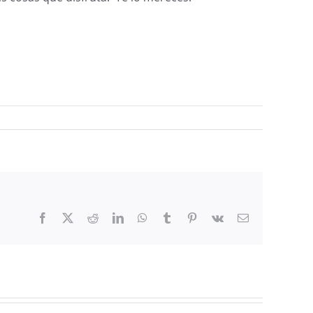
Facebook
X
Reddit
LinkedIn
WhatsApp
Tumblr
Pinterest
Vk
Email