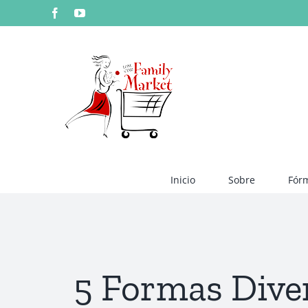
Skip
Facebook
YouTube
to
content
Inicio
Sobre
Fór
5 Formas Diver