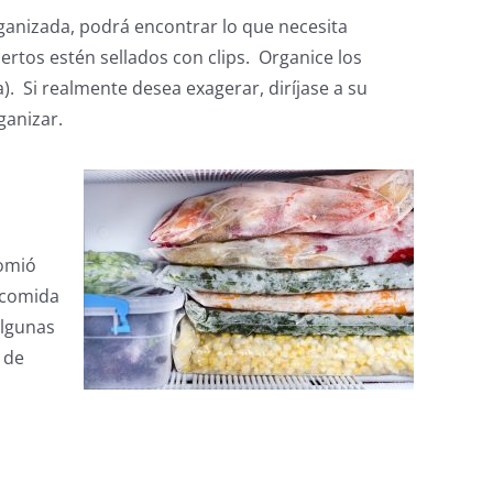
ganizada, podrá encontrar lo que necesita
rtos estén sellados con clips. Organice los
). Si realmente desea exagerar, diríjase a su
ganizar.
comió
 comida
algunas
 de