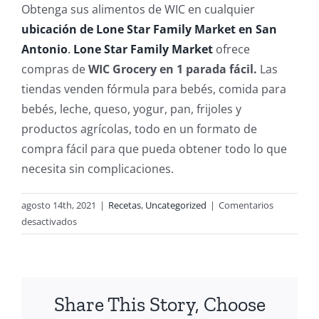
Obtenga sus alimentos de WIC en cualquier
ubicación de Lone Star Family Market en San
Antonio
.
Lone Star Family Market
ofrece
compras de
WIC Grocery en 1 parada fácil.
Las
tiendas venden fórmula para bebés, comida para
bebés, leche, queso, yogur, pan, frijoles y
productos agrícolas, todo en un formato de
compra fácil para que pueda obtener todo lo que
necesita sin complicaciones.
agosto 14th, 2021
|
Recetas
,
Uncategorized
|
Comentarios
en
desactivados
Receta
De
La
Semana
Share This Story, Choose
Con