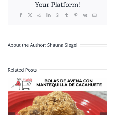
WIC
Your Platform!
Groceries
Facebook
X
Reddit
LinkedIn
WhatsApp
Tumblr
Pinterest
Vk
Email
About the Author:
Shauna Siegel
Related Posts
Fresca, sabrosa y perfecta