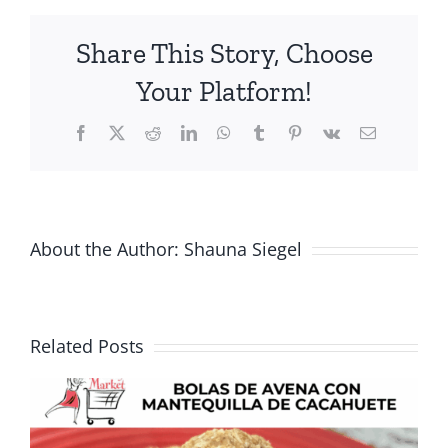
Cereales
Orgánicos
Share This Story, Choose
Para
Bebés
Your Platform!
Gerber
Facebook
X
Reddit
LinkedIn
WhatsApp
Tumblr
Pinterest
Vk
Email
About the Author:
Shauna Siegel
Related Posts