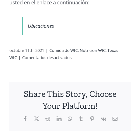
usted en el enlace a continuación:
Ubicaciones
octubre 11th, 2021
|
Comida de WIC
,
Nutrición WIC
,
Texas
en
WIC
|
Comentarios desactivados
WIC
Expande
Frutas
y
Share This Story, Choose
Vegetales
Hasta
Your Platform!
Finales
De
Facebook
X
Reddit
LinkedIn
WhatsApp
Tumblr
Pinterest
Vk
Email
Diciembre