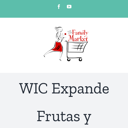
Skip
Facebook
YouTube
to
content
WIC Expande
Frutas y