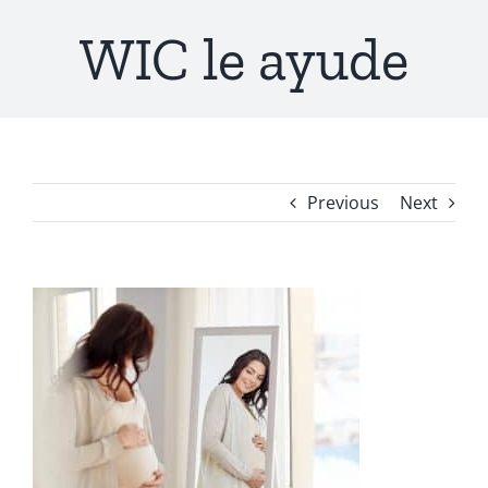
WIC le ayude
Previous
Next
View
Larger
Image