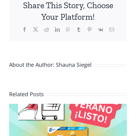
Share This Story, Choose
que
WIC
Your Platform!
le
ayude
Facebook
X
Reddit
LinkedIn
WhatsApp
Tumblr
Pinterest
Vk
Email
About the Author:
Shauna Siegel
Related Posts
Delicioso y nutritivo: uso de