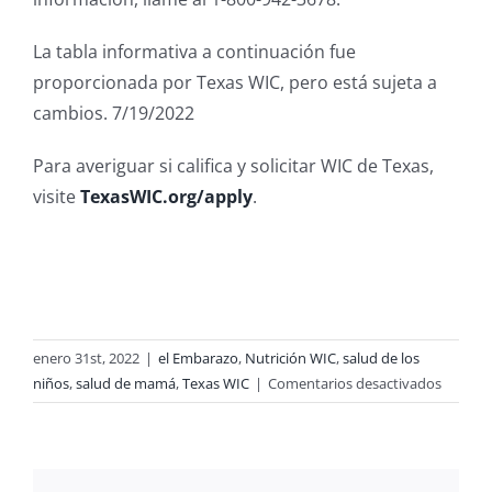
La tabla informativa a continuación fue
proporcionada por Texas WIC, pero está sujeta a
cambios. 7/19/2022
Para averiguar si califica y solicitar WIC de Texas,
visite
TexasWIC.org/apply
.
enero 31st, 2022
|
el Embarazo
,
Nutrición WIC
,
salud de los
en
niños
,
salud de mamá
,
Texas WIC
|
Comentarios desactivados
¿Esper
en
2022?
Deje