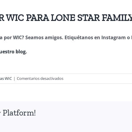
R WIC PARA LONE STAR FAMI
rada por WIC? Seamos amigos. Etiquétanos en Instagram 
uestro blog.
en
as WIC
|
Comentarios desactivados
Canjee
Sus
Beneficios
Por
 Platform!
Frijoles
WIC