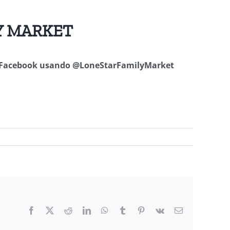
LY MARKET
o Facebook usando
@LoneStarFamilyMarket
Facebook
X
Reddit
LinkedIn
WhatsApp
Tumblr
Pinterest
Vk
Email