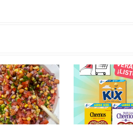
Los cereales no
son sólo para el
desayuno