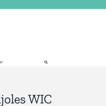
ar
ijoles WIC