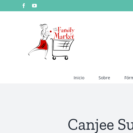
Skip
Facebook
YouTube
to
content
Inicio
Sobre
Fór
Canjee Su