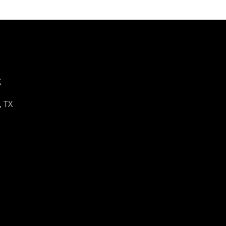
X
, TX