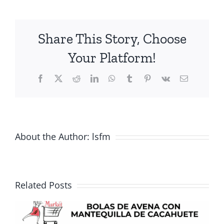
De
Tomate
Y
Share This Story, Choose
Salsa
De
Your Platform!
WIC
Facebook
X
Reddit
LinkedIn
WhatsApp
Tumblr
Pinterest
Vk
Email
About the Author:
lsfm
Related Posts