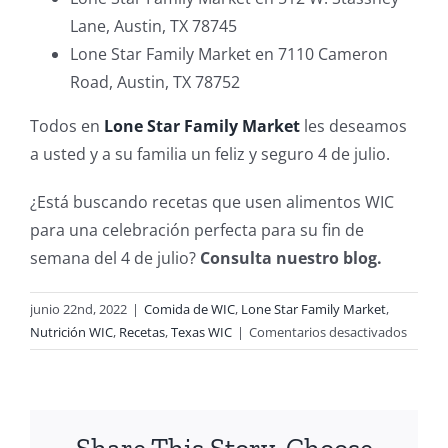
Lane, Austin, TX 78745
Lone Star Family Market en 7110 Cameron
Road, Austin, TX 78752
Todos en
Lone Star Family Market
les deseamos
a usted y a su familia un feliz y seguro 4 de julio.
¿Está buscando recetas que usen alimentos WIC
para una celebración perfecta para su fin de
semana del 4 de julio?
Consulta nuestro blog.
junio 22nd, 2022
|
Comida de WIC
,
Lone Star Family Market
,
en
Nutrición WIC
,
Recetas
,
Texas WIC
|
Comentarios desactivados
Visite
estas
ubicac
de
Lone