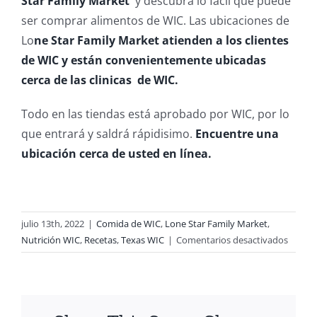
Star Family Market
y descubra lo fácil que puede
ser comprar alimentos de WIC. Las ubicaciones de
Lo
ne Star Family Market atienden a los clientes
de WIC y están convenientemente ubicadas
cerca de las clinicas de WIC.
Todo en las tiendas está aprobado por WIC, por lo
que entrará y saldrá rápidisimo.
Encuentre una
ubicación cerca de usted en línea.
julio 13th, 2022
|
Comida de WIC
,
Lone Star Family Market
,
en
Nutrición WIC
,
Recetas
,
Texas WIC
|
Comentarios desactivados
Encien
la
parrill
para