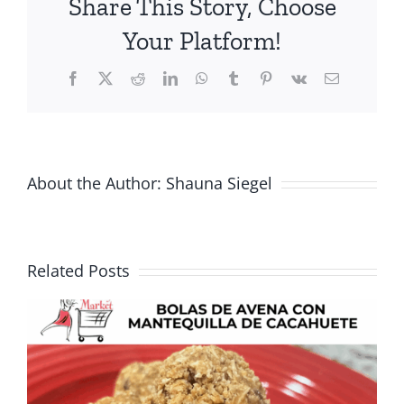
Share This Story, Choose
asar
los
Your Platform!
elotes
Facebook
X
Reddit
LinkedIn
WhatsApp
Tumblr
Pinterest
Vk
Email
About the Author:
Shauna Siegel
Related Posts
Fresca, sabrosa y perfecta