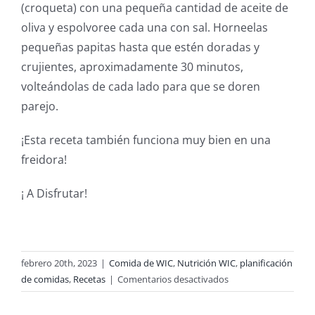
(croqueta) con una pequeña cantidad de aceite de
oliva y espolvoree cada una con sal. Horneelas
pequeñas papitas hasta que estén doradas y
crujientes, aproximadamente 30 minutos,
volteándolas de cada lado para que se doren
parejo.
¡Esta receta también funciona muy bien en una
freidora!
¡ A Disfrutar!
febrero 20th, 2023
|
Comida de WIC
,
Nutrición WIC
,
planificación
en
de comidas
,
Recetas
|
Comentarios desactivados
Recetas
Inspiradas