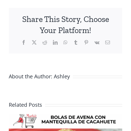
en
WIC
Share This Story, Choose
–
Croquetas
Your Platform!
de
Papas
Facebook
X
Reddit
LinkedIn
WhatsApp
Tumblr
Pinterest
Vk
Email
Fritas
con
Brócoli
About the Author:
Ashley
Related Posts