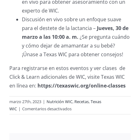
en vivo para obtener asesoramiento con un
experto de WIC.
Discusión en vivo sobre un enfoque suave
para el destete de la lactancia –
Jueves, 30 de
marzo a las 10:00 a. m.
¿Se pregunta cuándo
y cómo dejar de amamantar a su bebé?
¡Únase a Texas WIC para obtener consejos!
Para registrarse en estos eventos y ver clases de
Click & Learn adicionales de WIC, visite Texas WIC
en línea en:
https://texaswic.org/online-classes
marzo 27th, 2023
|
Nutrición WIC
,
Recetas
,
Texas
en
WIC
|
Comentarios desactivados
Clases
de
WIC
para