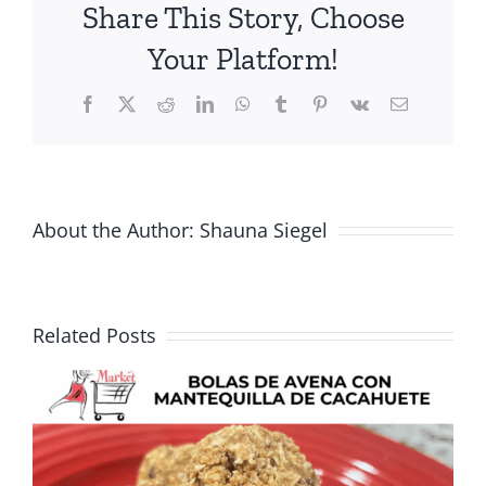
Share This Story, Choose
mamás
en
Your Platform!
Marzo
Facebook
X
Reddit
LinkedIn
WhatsApp
Tumblr
Pinterest
Vk
Email
About the Author:
Shauna Siegel
Related Posts