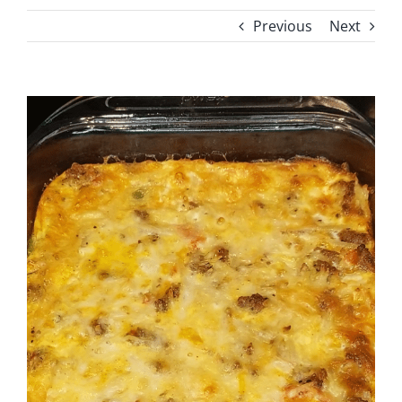
Previous
Next
View
Larger
Image