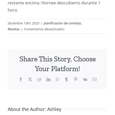
restante encima. Hornee descubierto durante 1
hora.
diciembre 13th, 2023
|
planificación de comidas
,
en
Recetas
|
Comentarios desactivados
Cazuela
de
desayuno
con
Share This Story, Choose
alimentos
de
Your Platform!
WIC
es
Facebook
X
Reddit
LinkedIn
WhatsApp
Tumblr
Pinterest
Vk
Email
perfecto
para
el
brunch
navideño
About the Author:
Ashley