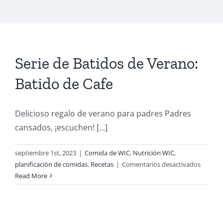
Serie de Batidos de Verano:
Batido de Cafe
Delicioso regalo de verano para padres Padres
cansados, ¡escuchen! [...]
septiembre 1st, 2023
|
Comida de WIC
,
Nutrición WIC
,
en
planificación de comidas
,
Recetas
|
Comentarios desactivados
Serie
Read More
de
Batidos
de
Verano: