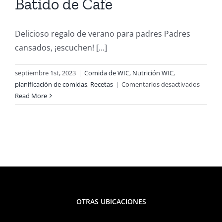
Batido de Cafe
Delicioso regalo de verano para padres Padres
cansados, ¡escuchen! [...]
septiembre 1st, 2023
|
Comida de WIC
,
Nutrición WIC
,
en
planificación de comidas
,
Recetas
|
Comentarios desactivados
Serie
Read More
de
Batidos
de
Verano:
Batido
de
Cafe
OTRAS UBICACIONES