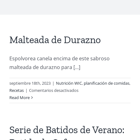
Malteada de Durazno
Espolvorea canela encima de este sabroso
malteada de durazno para [...]
septiembre 18th, 2023
|
Nutrición WIC
,
planificación de comidas
,
en
Recetas
|
Comentarios desactivados
Malteada
Read More
de
Durazno
Serie de Batidos de Verano: