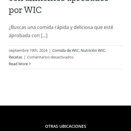
por WIC
¿Buscas una comida rápida y deliciosa que esté
aprobada con [...]
septiembre 19th, 2024
|
Comida de WIC
,
Nutrición WIC
,
en
Recetas
|
Comentarios desactivados
Ceviche
Read More
de
atún
refrescante:
con
alimentos
aprobados
por
WIC
OTRAS UBICACIONES