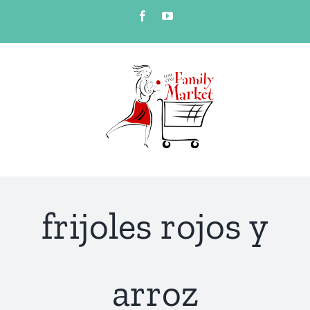
Skip
Facebook
YouTube
to
content
frijoles rojos y
arroz