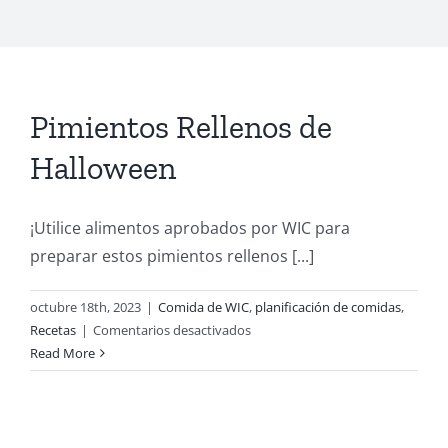
Pimientos Rellenos de
Halloween
¡Utilice alimentos aprobados por WIC para
preparar estos pimientos rellenos [...]
octubre 18th, 2023
|
Comida de WIC
,
planificación de comidas
,
en
Recetas
|
Comentarios desactivados
Pimientos
Read More
Rellenos
de
Halloween