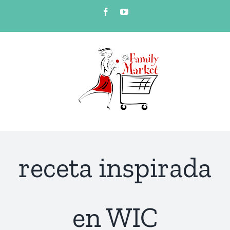
Skip
Facebook
YouTube
to
content
receta inspirada
en WIC