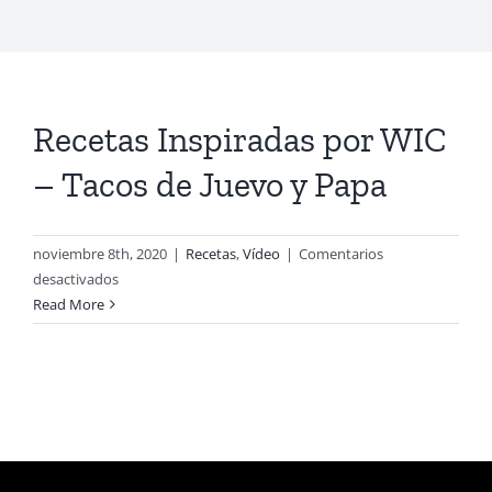
Recetas Inspiradas por WIC
– Tacos de Juevo y Papa
noviembre 8th, 2020
|
Recetas
,
Vídeo
|
Comentarios
en
desactivados
Recetas
Read More
Inspiradas
por
WIC
–
Tacos
de
Juevo