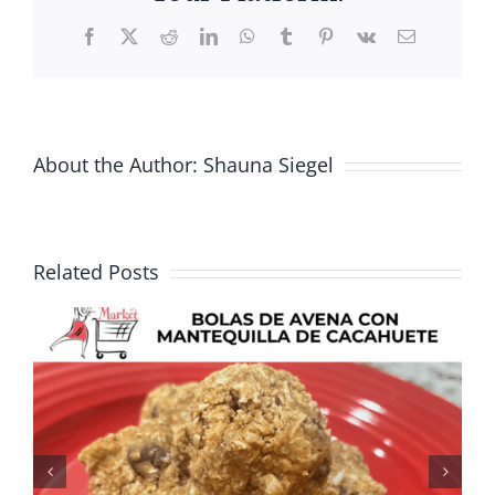
Facebook
X
Reddit
LinkedIn
WhatsApp
Tumblr
Pinterest
Vk
Email
About the Author:
Shauna Siegel
Related Posts
Fresca, sabrosa y perfecta
para el verano: Receta de