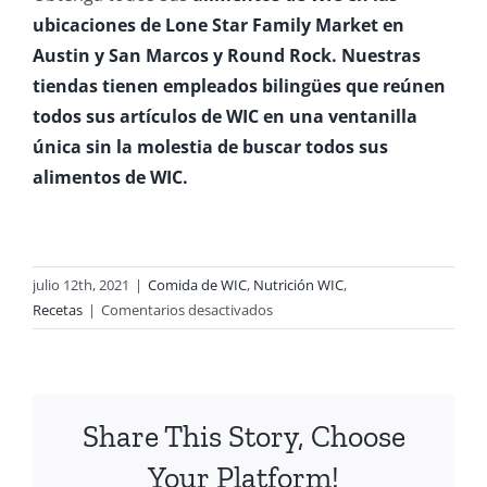
ubicaciones de Lone Star Family Market en
Austin y San Marcos y Round Rock.
Nuestras
tiendas tienen empleados bilingües que reúnen
todos sus artículos de WIC en una ventanilla
única sin la molestia de buscar todos sus
alimentos de WIC.
julio 12th, 2021
|
Comida de WIC
,
Nutrición WIC
,
en
Recetas
|
Comentarios desactivados
Todo
Sobre
Las
Alergias
Share This Story, Choose
Al
Maní
Your Platform!