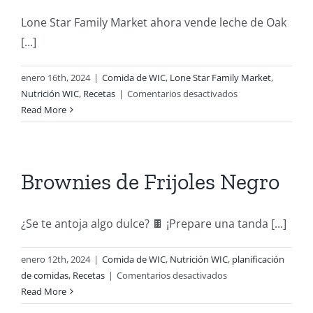
Lone Star Family Market ahora vende leche de Oak
as
[...]
enero 16th, 2024
|
Comida de WIC
,
Lone Star Family Market
,
en
Nutrición WIC
,
Recetas
|
Comentarios desactivados
Buenas
Read More
Nuevas!
la
leche
de
Brownies de Frijoles Negro
Oak
Farms
ya
¿Se te antoja algo dulce? 🍫 ¡Prepare una tanda [...]
está
en
enero 12th, 2024
|
Comida de WIC
,
Nutrición WIC
,
planificación
las
en
de comidas
,
Recetas
|
Comentarios desactivados
tiendas
Brownies
Read More
de