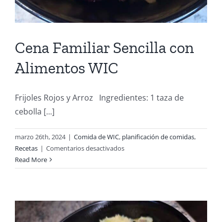
Cena Familiar Sencilla con
Alimentos WIC
Frijoles Rojos y Arroz Ingredientes: 1 taza de
cebolla [...]
marzo 26th, 2024
|
Comida de WIC
,
planificación de comidas
,
en
Recetas
|
Comentarios desactivados
Cena
Read More
Familiar
Sencilla
con
Alimentos
WIC