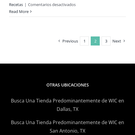
en
Recetas
|
Comentarios desactivados
Excelente
Read More
Acompañamiento
de
Acción
de
Previous
1
2
3
Next
Gracias
con
Brócoli
y
Queso
OTRAS UBICACIONES
Busca Una Tienda Predominantemente de WIC en
Dallas, TX
Busca Una Tienda Predominantemente de WIC en
San Antonio, TX