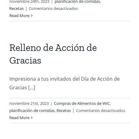
noviembre 24th, 2023
|
planificación de comidas
,
brunch
en
Recetas
|
Comentarios desactivados
navideño
Sopa
Read More
de
Verduras
Relleno de Acción de
Gracias
Impresiona a tus invitados del Día de Acción de
Gracias [...]
noviembre 21st, 2023
|
Compras de Alimentos de WIC
,
ente
en
planificación de comidas
,
Recetas
|
Comentarios desactivados
Relleno
Read More
pañamiento
de
Acción
de