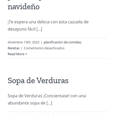
navideño
¡Te espera una delicia con esta cazuela de
desayuno fácil [...]
diciembre 13th, 2023
|
planificación de comidas
,
en
Recetas
|
Comentarios desactivados
Cazuela
Read More
de
desayuno
con
alimentos
Sopa de Verduras
de
WIC
es
Sopa de Verduras ¡Concientase! con una
perfecto
abundante sopa de [...]
para
el