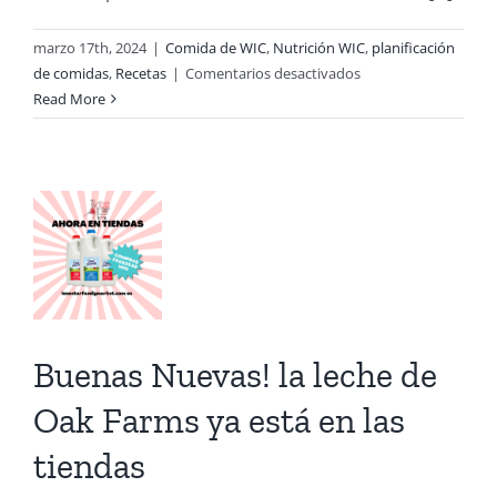
as
marzo 17th, 2024
|
Comida de WIC
,
Nutrición WIC
,
planificación
en
de comidas
,
Recetas
|
Comentarios desactivados
s!
Celebre
Read More
el
Día
e
de
San
k
Patricio
con
s
Puré
tá
de
Papas
s
Colcannon
Buenas Nuevas! la leche de
as
Oak Farms ya está en las
e
e
tiendas
y