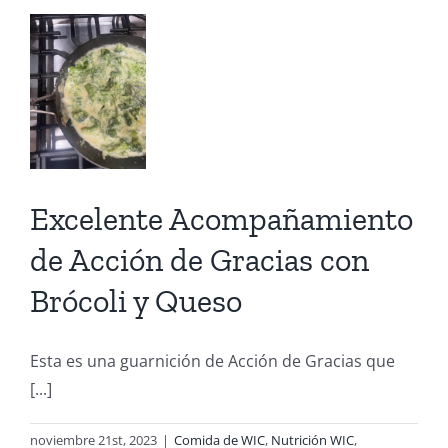
n
Gracias
as
li
Excelente Acompañamiento
o
de Acción de Gracias con
e
Brócoli y Queso
as
Esta es una guarnición de Acción de Gracias que
[...]
noviembre 21st, 2023
|
Comida de WIC
,
Nutrición WIC
,