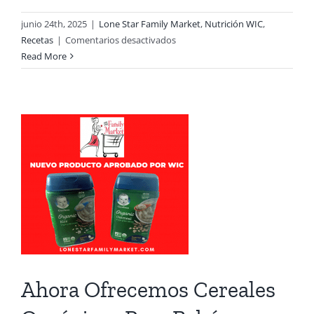
junio 24th, 2025
|
Lone Star Family Market
,
Nutrición WIC
,
en
Recetas
|
Comentarios desactivados
Los
Read More
cereales
no
son
sólo
para
el
desayuno
Ahora Ofrecemos Cereales