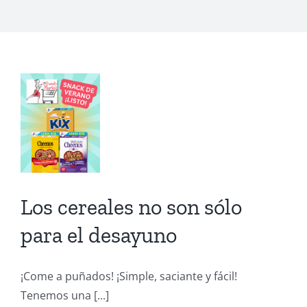
les
n
el
yuno
r
Los cereales no son sólo
para el desayuno
as
¡Come a puñados! ¡Simple, saciante y fácil!
Tenemos una [...]