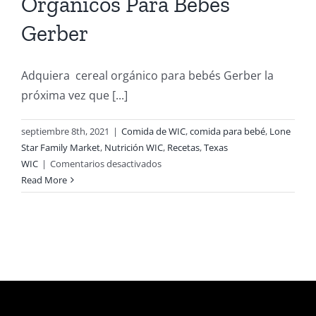
Orgánicos Para Bebés
Gerber
Adquiera cereal orgánico para bebés Gerber la
próxima vez que [...]
septiembre 8th, 2021
|
Comida de WIC
,
comida para bebé
,
Lone
Star Family Market
,
Nutrición WIC
,
Recetas
,
Texas
en
WIC
|
Comentarios desactivados
Ahora
Read More
Ofrecemos
Cereales
Orgánicos
Para
Bebés
Gerber