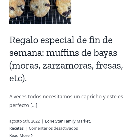
Regalo especial de fin de
semana: muffins de bayas
(moras, zarzamoras, fresas,
etc).
A veces todos necesitamos un capricho y este es
perfecto [...]
agosto 5th, 2022
|
Lone Star Family Market
,
en
Recetas
|
Comentarios desactivados
Regalo
Read More