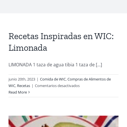
Recetas Inspiradas en WIC:
Limonada
LIMONADA 1 taza de agua tibia 1 taza de [...]
junio 20th, 2023
|
Comida de WIC
,
Compras de Alimentos de
en
WIC
,
Recetas
|
Comentarios desactivados
Recetas
Read More
Inspiradas
en
WIC:
Limonada