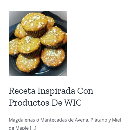
A
Su
Menú
Del
Día
De
Los
Caídos
En
Batalla
Receta Inspirada Con
Productos De WIC
Magdalenas o Mantecadas de Avena, Plátano y Miel
de Maple [...]