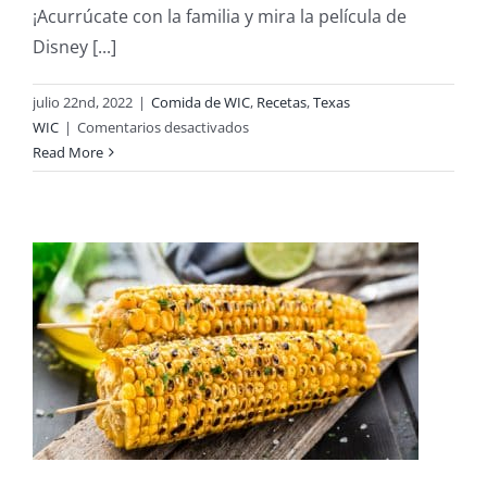
¡Acurrúcate con la familia y mira la película de
Disney [...]
julio 22nd, 2022
|
Comida de WIC
,
Recetas
,
Texas
en
WIC
|
Comentarios desactivados
Recetas
Read More
inspiradas
en
productos
WIC –
Ratatouille