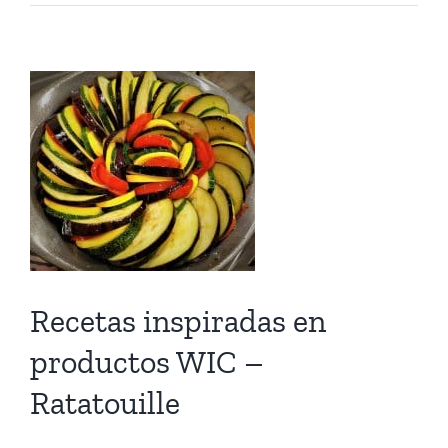
especial
de
fin
de
semana:
muffins
de
bayas
(moras,
zarzamoras,
fresas,
etc).
Recetas inspiradas en
productos WIC –
Ratatouille