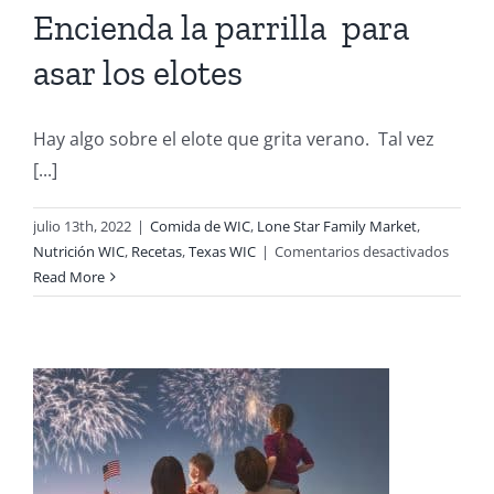
Encienda la parrilla para
asar los elotes
Hay algo sobre el elote que grita verano. Tal vez
[...]
julio 13th, 2022
|
Comida de WIC
,
Lone Star Family Market
,
en
Nutrición WIC
,
Recetas
,
Texas WIC
|
Comentarios desactivados
Encien
Read More
la
parrill
para
asar
los
elotes