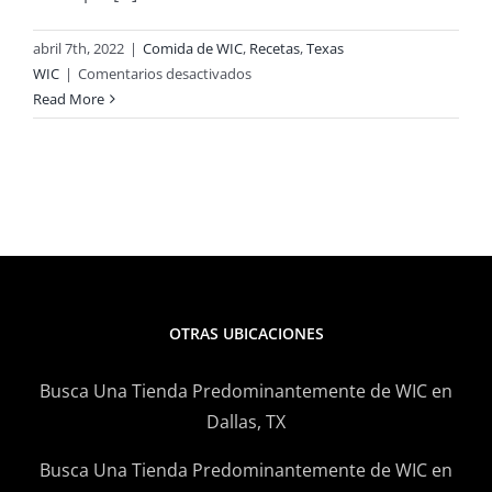
abril 7th, 2022
|
Comida de WIC
,
Recetas
,
Texas
en
WIC
|
Comentarios desactivados
Receta
Read More
Inspirada
Con
Productos
De
WIC
OTRAS UBICACIONES
Busca Una Tienda Predominantemente de WIC en
Dallas, TX
Busca Una Tienda Predominantemente de WIC en