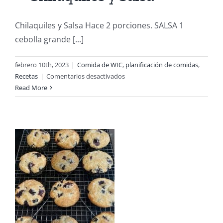
Chilaquiles y Salsa Hace 2 porciones. SALSA 1
cebolla grande [...]
febrero 10th, 2023
|
Comida de WIC
,
planificación de comidas
,
en
Recetas
|
Comentarios desactivados
Recetas
Read More
Inspiradas
en
WIC
–
Chilaquiles
y
Salsa